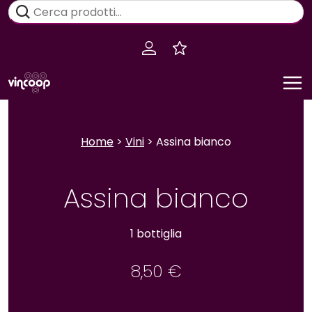
Salta
Cerca:
al
contenuto
Home
>
Vini
> Assina bianco
Assina bianco
1 bottiglia
8,50
€