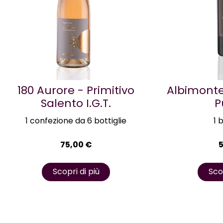
180 Aurore - Primitivo
Albimonte
Salento I.G.T.
P
1 confezione da 6 bottiglie
1 
75,00
€
Scopri di più
Scop