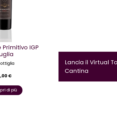
 Primitivo IGP
uglia
Lancia il Virtual T
bottiglia
Cantina
5,00
€
ri di più