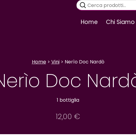
Cerca:
Home
Chi Siamo
Home
>
Vini
> Nerìo Doc Nardò
Nerìo Doc Nard
1 bottiglia
12,00
€