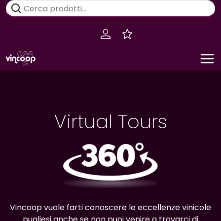
Salta
Cerca:
al
contenuto
Virtual Tours
Vincoop vuole farti conoscere le eccellenze vinicole
pugliesi anche se non puoi venire a trovarci di