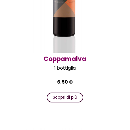
Coppamalva
1 bottiglia
6,50
€
Scopri di più