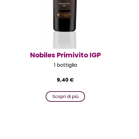
Nobiles Primivito IGP
1 bottiglia
9,40
€
Scopri di più