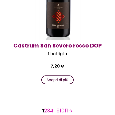
Castrum San Severo rosso DOP
1 bottiglia
7,20
€
Scopri di più
1
2
3
4
…
9
10
11
→