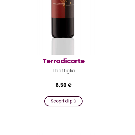
Terradicorte
1 bottiglia
6,50
€
Scopri di più