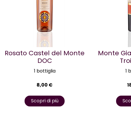
Rosato Castel del Monte
Monte Gia
DOC
Tro
1 bottiglia
1 
8,00
€
1
Scopri di più
Scop