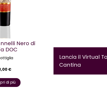
nnelli Nero di
ia DOC
Lancia il Virtual T
bottiglia
Cantina
8,00
€
ri di più