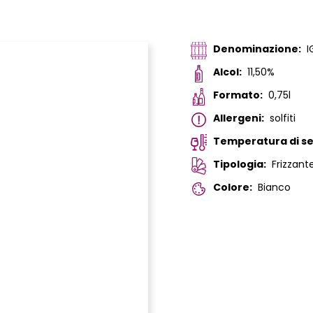
Denominazione:
I
Alcol:
11,50%
Formato:
0,75l
Allergeni:
solfiti
Temperatura di ser
Tipologia:
Frizzant
Colore:
Bianco