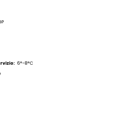
GP
vizio:
6°-8°C
e