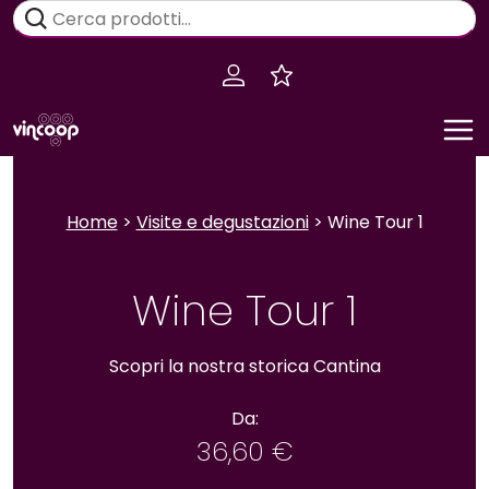
Salta
Cerca:
al
contenuto
Home
>
Visite e degustazioni
> Wine Tour 1
Wine Tour 1
Scopri la nostra storica Cantina
Da:
36,60
€