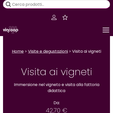
Salta
Cerca:
al
contenuto
Home
>
Visite e degustazioni
> Visita ai vigneti
Visita ai vigneti
Immersione nel vigneto e visita alla fattoria
didattica
Da:
42,70
€