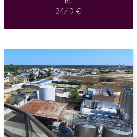
Da:
24,40
€