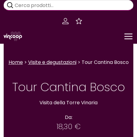
Salta
Cerca:
al
contenuto
Home
>
Visite e degustazioni
> Tour Cantina Bosco
Tour Cantina Bosco
Visita della Torre Vinaria
Da:
18,30
€