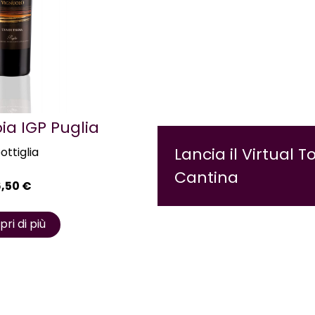
oia IGP Puglia
Lancia il Virtual T
bottiglia
Cantina
6,50
€
ri di più