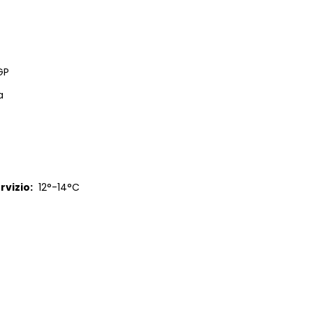
GP
a
vizio:
12°-14°C