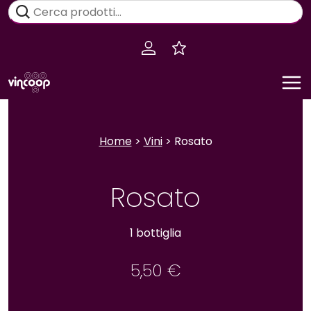
Salta
Cerca:
al
contenuto
Home
>
Vini
> Rosato
Rosato
1 bottiglia
5,50
€