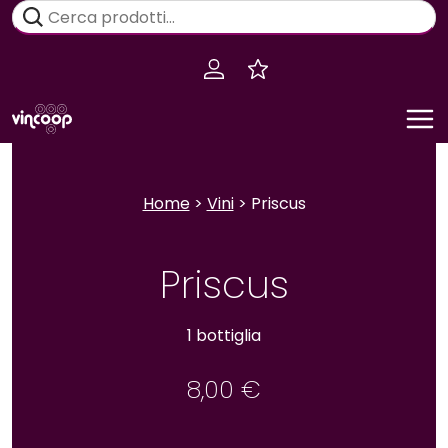
Salta
Cerca:
al
contenuto
Home
>
Vini
> Priscus
Priscus
1 bottiglia
8,00
€