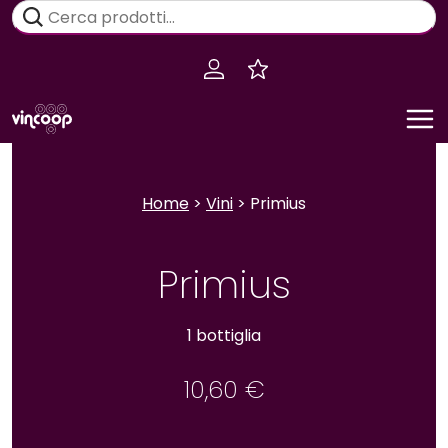
Salta
Cerca:
al
contenuto
Home
>
Vini
> Primius
Primius
1 bottiglia
10,60
€