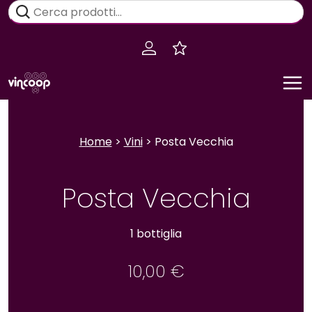
Salta
Cerca:
al
contenuto
Home
>
Vini
> Posta Vecchia
Posta Vecchia
1 bottiglia
10,00
€