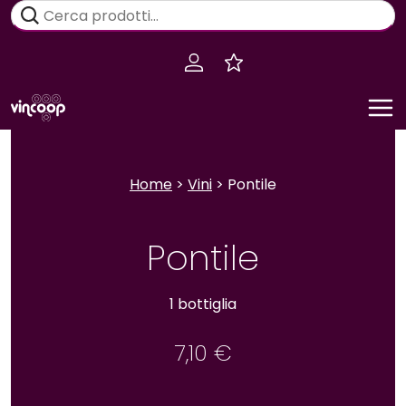
Salta
Cerca:
al
contenuto
Home
>
Vini
> Pontile
Pontile
1 bottiglia
7,10
€