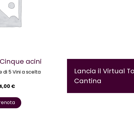
 Cinque acini
Lancia il Virtual T
di 5 Vini a scelta
Cantina
4,00
€
renota