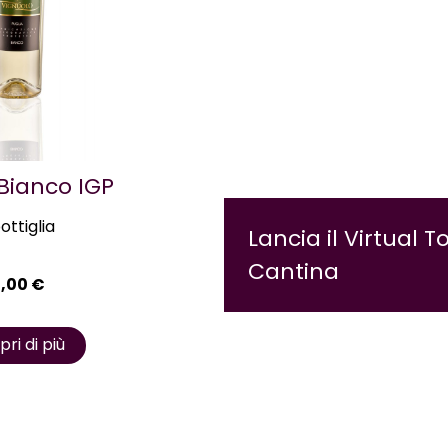
 Bianco IGP
bottiglia
Lancia il Virtual T
Cantina
4,00
€
ri di più