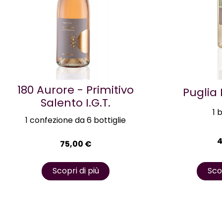
180 Aurore - Primitivo
Puglia
Salento I.G.T.
1 
1 confezione da 6 bottiglie
75,00
€
Scop
Scopri di più