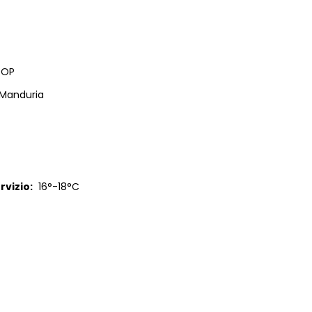
DOP
i Manduria
vizio:
16°-18°C