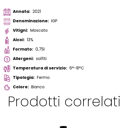
Annata:
2021
Denominazione:
IGP
Vitigni:
Moscato
Alcol:
13%
Formato:
0,75l
Allergeni:
solfiti
Temperatura di servizio:
6°-8°C
Tipologia:
Fermo
Colore:
Bianco
Prodotti correlati