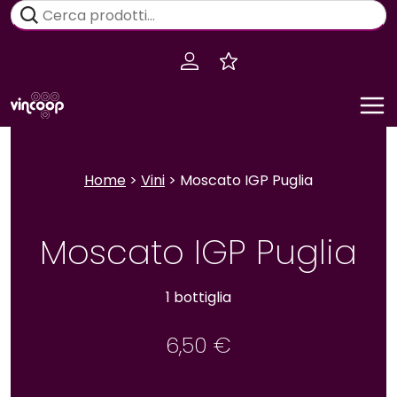
Salta
Cerca:
al
contenuto
Home
>
Vini
> Moscato IGP Puglia
Moscato IGP Puglia
1 bottiglia
6,50
€