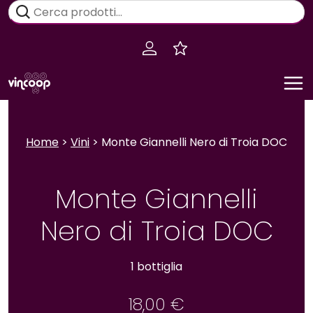
Salta
Cerca:
al
contenuto
Home
>
Vini
> Monte Giannelli Nero di Troia DOC
Monte Giannelli
Nero di Troia DOC
1 bottiglia
18,00
€