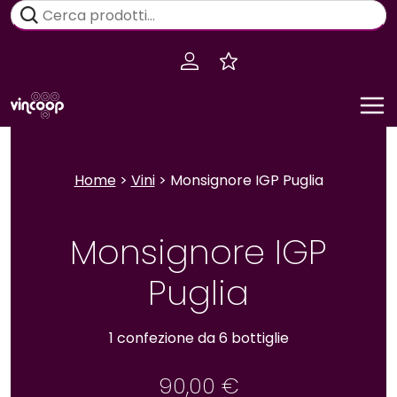
Salta
Cerca:
al
contenuto
Home
>
Vini
> Monsignore IGP Puglia
Monsignore IGP
Puglia
1 confezione da 6 bottiglie
90,00
€