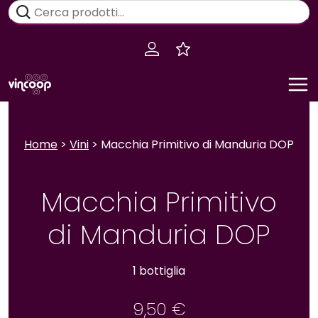
Salta
Cerca:
al
contenuto
Home
>
Vini
> Macchia Primitivo di Manduria DOP
Macchia Primitivo
di Manduria DOP
1 bottiglia
9,50
€