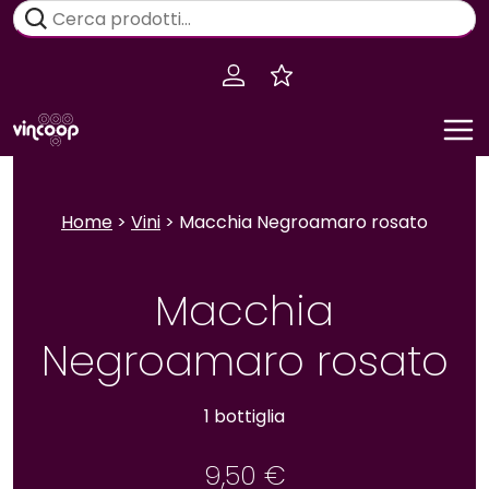
Salta
Cerca:
al
contenuto
Home
>
Vini
> Macchia Negroamaro rosato
Macchia
Negroamaro rosato
1 bottiglia
9,50
€