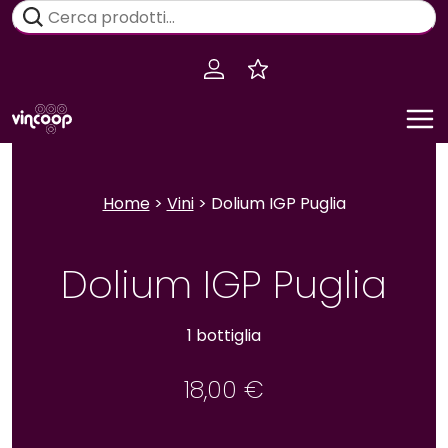
Salta
Cerca:
al
contenuto
Home
>
Vini
> Dolium IGP Puglia
Dolium IGP Puglia
1 bottiglia
18,00
€