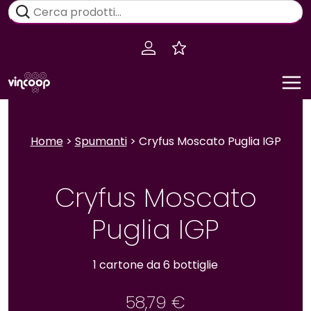
Salta
Cerca:
al
contenuto
Home
>
Spumanti
> Cryfus Moscato Puglia IGP
Cryfus Moscato
Puglia IGP
1 cartone da 6 bottiglie
58,79
€