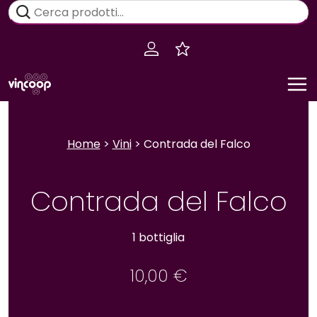
Salta
Cerca:
al
contenuto
Home
>
Vini
> Contrada del Falco
Contrada del Falco
1 bottiglia
10,00
€