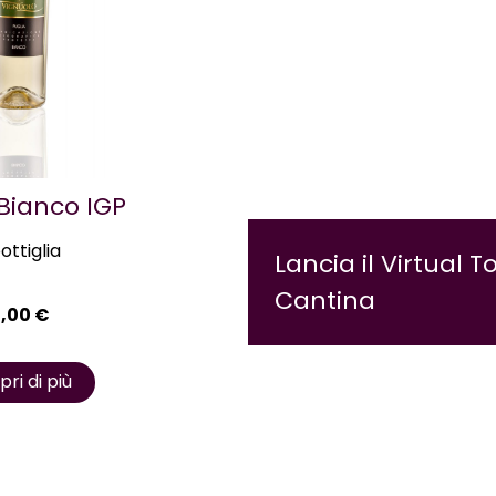
 Bianco IGP
bottiglia
Lancia il Virtual T
Cantina
4,00
€
ri di più