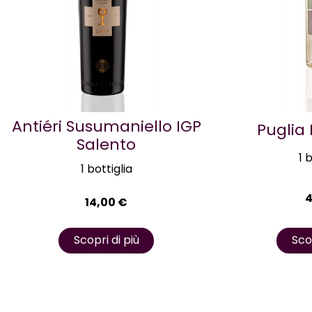
Antiéri Susumaniello IGP
Puglia
Salento
1 
1 bottiglia
14,00
€
Scop
Scopri di più