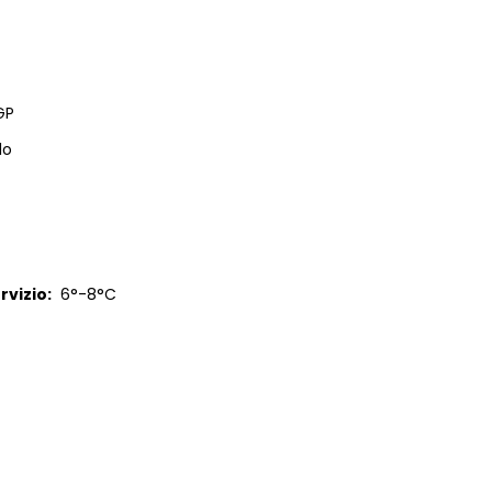
GP
lo
vizio:
6°-8°C