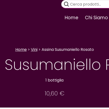
Cerca:
Home
Chi Siamo
Home
>
Vini
> Assina Susumaniello Rosato
a Susumaniello 
1 bottiglia
10,60
€