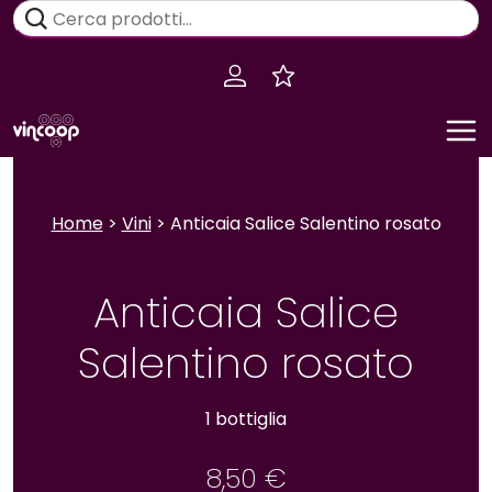
Salta
Cerca:
al
contenuto
Home
>
Vini
> Anticaia Salice Salentino rosato
Anticaia Salice
Salentino rosato
1 bottiglia
8,50
€