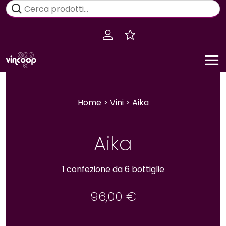
Salta
Cerca:
al
contenuto
Home
>
Vini
> Aika
Aika
1 confezione da 6 bottiglie
96,00
€