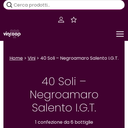
Salta
Cerca:
al
contenuto
Home
>
Vini
> 40 Soli – Negroamaro Salento I.G.T.
40 Soli –
Negroamaro
Salento I.G.T.
1 confezione da 6 bottiglie