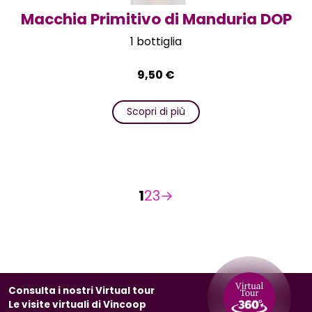
Macchia Primitivo di Manduria DOP
1 bottiglia
9,50
€
Scopri di più
1
2
3
→
Consulta i nostri Virtual tour
Le visite virtuali di Vincoop