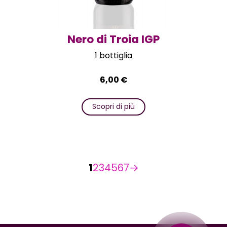
Nero di Troia IGP
1 bottiglia
6,00
€
Scopri di più
1
2
3
4
5
6
7
→